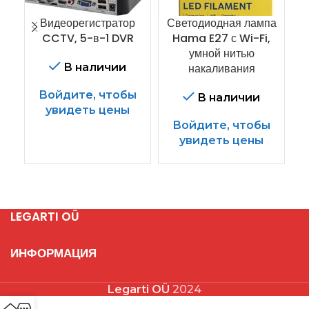
Видеорегистратор
Светодиодная лампа
Se
CCTV, 5-в-1 DVR
Hama E27 с Wi-Fi,
умной нитью
(у
В наличии
накаливания
Войдите, чтобы
В наличии
увидеть цены
Войдите, чтобы
увидеть цены
LEGARTI OÜ
ИНФОРМАЦИЯ
Legarti OÜ
2024